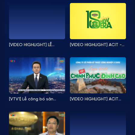
EVNHANOI NÂNG TẦM LƯỚI
CÔNG NGHỆ NGÀNH ĐIỆN”
ĐIỆN THỦ ĐÔ VỚI CÔNG
VỀ SẢN PHẨM TỦ ĐIỆN
NGHỆ BESS
TRUNG THẾ ACIT
[VIDEO HIGHLIGHT] LỄ
[VIDEO HIGHLIGHT] ACIT -
TỔNG KẾT & TIỆC TẤT NIÊN
Hành trình 18 năm chào đón
2024
kỷ nguyên mới
[VTV1] Lễ công bố sản
[VIDEO HIGHLIGHT] ACIT
phẩm đạt Thương hiệu
“CHINH PHỤC ĐỈNH CAO” -
Quốc gia Việt Nam 2024
LỄ SƠ KẾT HOẠT ĐỘNG 6
THÁNG ĐẦU NĂM 2024