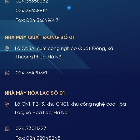
024.36658382
024.36658812
Fax: 024.36649647
NHÀ MÁY QUẤT ĐỘNG SỐ 01
Lô CN3A, cụm công nghiệp Quất Động, xã
Thượng Phúc, Hà Nội
024.36490361
NHÀ MÁY HÒA LẠC SỐ 01
Lô CN1-11B-3, khu CNC1, khu công nghệ cao Hòa
Lạc, xã Hòa Lạc, Hà Nội
024.73011227
Fax: 024.32045245