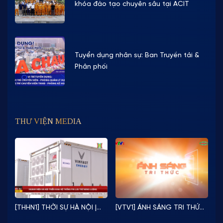
khóa đào tạo chuyên sâu tại ACIT
Tuyển dụng nhân sự: Ban Truyền tải &
Phân phối
THƯ VIỆN MEDIA
[THHN1] THỜI SỰ HÀ NỘI |
[VTV1] ÁNH SÁNG TRI THỨC
ACIT ĐỒNG HÀNH CÙNG
| PHÓNG SỰ “TỰ CHỦ