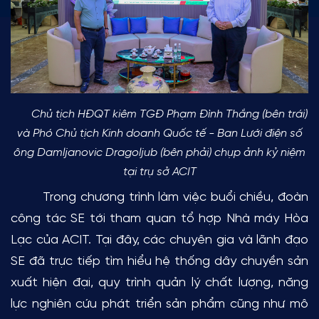
Chủ tịch HĐQT kiêm TGĐ Phạm Đình Thắng (bên trái)
và Phó Chủ tịch Kinh doanh Quốc tế - Ban Lưới điện số
ông Damljanovic Dragoljub (bên phải) chụp ảnh kỷ niệm
tại trụ sở ACIT
Trong chương trình làm việc buổi chiều, đoàn
công tác SE tới tham quan tổ hợp Nhà máy Hòa
Lạc của ACIT. Tại đây, các chuyên gia và lãnh đạo
SE đã trực tiếp tìm hiểu hệ thống dây chuyền sản
xuất hiện đại, quy trình quản lý chất lượng, năng
lực nghiên cứu phát triển sản phẩm cũng như mô