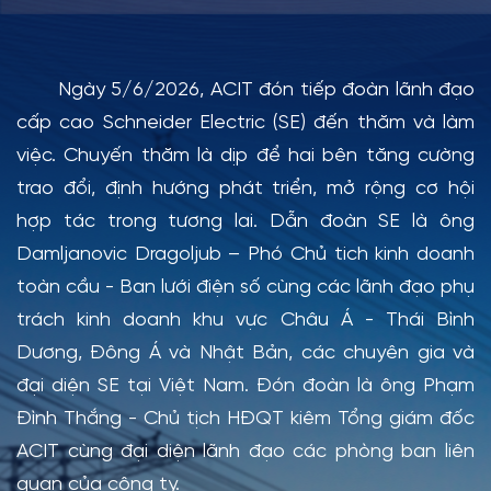
Ngày 5/6/2026, ACIT đón tiếp đoàn lãnh đạo
cấp cao Schneider Electric (SE) đến thăm và làm
việc. Chuyến thăm là dịp để hai bên tăng cường
trao đổi, định hướng phát triển, mở rộng cơ hội
hợp tác trong tương lai. Dẫn đoàn SE là ông
Damljanovic Dragoljub – Phó Chủ tich kinh doanh
toàn cầu - Ban lưới điện số cùng các lãnh đạo phụ
trách kinh doanh khu vực Châu Á - Thái Bình
Dương, Đông Á và Nhật Bản, các chuyên gia và
đại diện SE tại Việt Nam. Đón đoàn là ông Phạm
Đình Thắng - Chủ tịch HĐQT kiêm Tổng giám đốc
ACIT cùng đại diện lãnh đạo các phòng ban liên
quan của công ty.