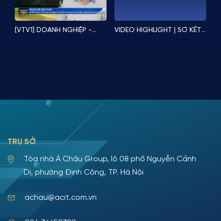
[VTV1] DOANH NGHIỆP -
VIDEO HIGHLIGHT | SƠ KẾT
DOANH NHÂN | Hành trình
6 THÁNG ĐẦU NĂM 2023 |
tương lai
Hè rực rỡ trên du thuyền
quốc tế Paradise Delight
TRỤ SỞ
Tòa nhà Á Châu Group, lô 08 phố Nguyễn Cảnh
Dị, phường Định Công, TP. Hà Nội
achau@acit.com.vn