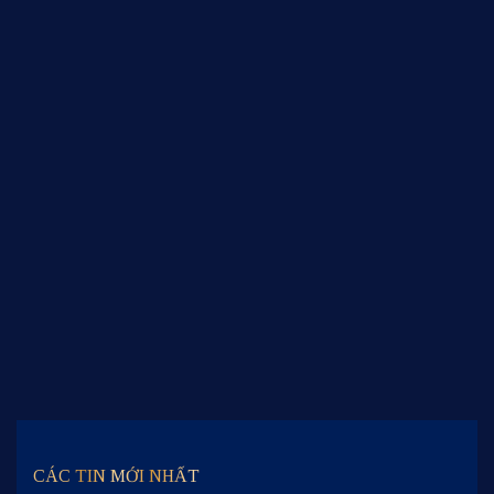
03 tháng 08, 2026
31 tháng 07, 2026
Tuyển dụng nhân sự:
320 cán bộ quản lý kỹ
Phòng Kế toán Quản
thuật tham gia khóa
trị
đào tạo chuyên sâu tại
ACIT
24 tháng 07, 2026
15 tháng 07, 2026
Tuyển dụng nhân sự:
Tuyển dụng nhân sự:
Ban Truyền tải & Phân
Chuyên viên Ban Kỹ
CÁC TIN MỚI NHẤT
phối
thuật