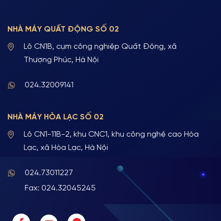
NHÀ MÁY QUẤT ĐỘNG SỐ 02
Lô CN1B, cụm công nghiệp Quất Động, xã
Thượng Phúc, Hà Nội
024.32009141
NHÀ MÁY HÒA LẠC SỐ 02
Lô CN1-11B-2, khu CNC1, khu công nghệ cao Hòa
Lạc, xã Hòa Lạc, Hà Nội
024.73011227
Fax: 024.32045245