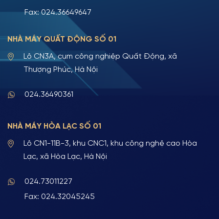
Fax: 024.36649647
NHÀ MÁY QUẤT ĐỘNG SỐ 01
Lô CN3A, cụm công nghiệp Quất Động, xã
Thượng Phúc, Hà Nội
024.36490361
NHÀ MÁY HÒA LẠC SỐ 01
Lô CN1-11B-3, khu CNC1, khu công nghệ cao Hòa
Lạc, xã Hòa Lạc, Hà Nội
024.73011227
Fax: 024.32045245