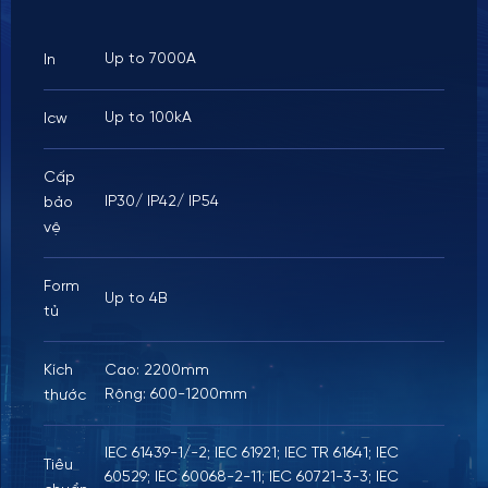
Up to 7000A
In
Up to 100kA
Icw
Cấp
IP30/ IP42/ IP54
bảo
vệ
Form
Up to 4B
024.36658382
tủ
Kích
Cao: 2200mm
Rộng: 600-1200mm
thước
IEC 61439-1/-2; IEC 61921; IEC TR 61641; IEC
Tiêu
60529; IEC 60068-2-11; IEC 60721-3-3; IEC