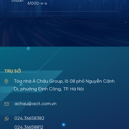
chuẩn
61000-x-x
TRỤ SỞ
Tòa nhà Á Châu Group, lô 08 phố Nguyễn Cảnh
Dị, phường Định Công, TP. Hà Nội
achau@acit.com.vn
024.36658382
024.36658812