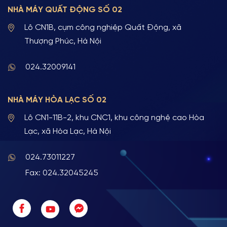
NHÀ MÁY QUẤT ĐỘNG SỐ 02
Lô CN1B, cụm công nghiệp Quất Động, xã
Thượng Phúc, Hà Nội
024.32009141
NHÀ MÁY HÒA LẠC SỐ 02
Lô CN1-11B-2, khu CNC1, khu công nghệ cao Hòa
Lạc, xã Hòa Lạc, Hà Nội
024.73011227
Fax: 024.32045245