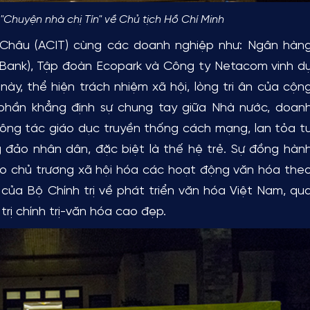
"Chuyện nhà chị Tín" về Chủ tịch Hồ Chí Minh
u (ACIT) cùng các doanh nghiệp như: Ngân hàn
Bank), Tập đoàn Ecopark và Công ty Netacom vinh d
ày, thể hiện trách nhiệm xã hội, lòng tri ân của cộn
phần khẳng định sự chung tay giữa Nhà nước, doan
ông tác giáo dục truyền thống cách mạng, lan tỏa t
 đảo nhân dân, đặc biệt là thế hệ trẻ.
Sự đồng hàn
ho chủ trương xã hội hóa các hoạt động văn hóa the
ủa Bộ Chính trị về phát triển văn hóa Việt Nam, qu
rị chính trị-văn hóa cao đẹp.