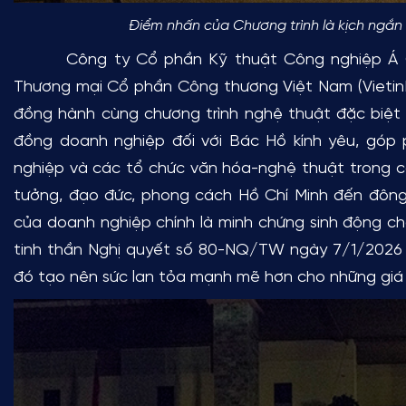
Điểm nhấn của Chương trình là kịch ngắn 
Công ty Cổ phần Kỹ thuật Công nghiệp Á Châ
Thương mại Cổ phần Công thương Việt Nam (Vietin
đồng hành cùng chương trình nghệ thuật đặc biệt n
đồng doanh nghiệp đối với Bác Hồ kính yêu, góp 
nghiệp và các tổ chức văn hóa-nghệ thuật trong c
tưởng, đạo đức, phong cách Hồ Chí Minh đến đông
của doanh nghiệp chính là minh chứng sinh động c
tinh thần Nghị quyết số 80-NQ/TW ngày 7/1/2026 c
đó tạo nên sức lan tỏa mạnh mẽ hơn cho những giá t