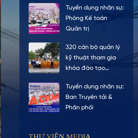
Tuyển dụng nhân sự:
Phòng Kế toán
Quản trị
320 cán bộ quản lý
kỹ thuật tham gia
khóa đào tạo
chuyên sâu tại ACIT
Tuyển dụng nhân sự:
Ban Truyền tải &
Phân phối
THƯ VIỆN MEDIA