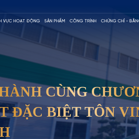
NH VỰC HOẠT ĐỘNG
SẢN PHẨM
CÔNG TRÌNH
CHỨNG CHỈ - BẰN
 HÀNH CÙNG CHƯƠ
 ĐẶC BIỆT TÔN VI
NH