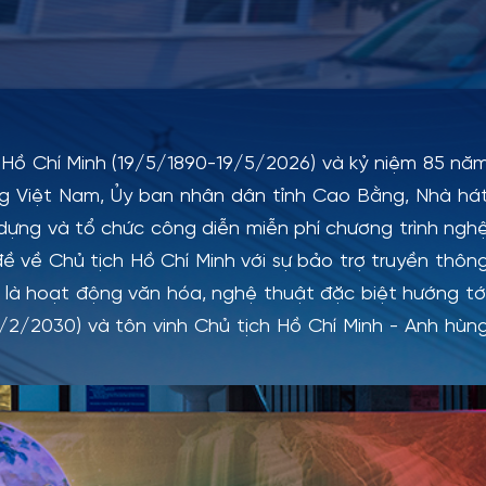
 Chí Minh (19/5/1890-19/5/2026) và kỷ niệm 85 nă
g Việt Nam, Ủy ban nhân dân tỉnh Cao Bằng, Nhà há
y dựng và tổ chức công diễn miễn phí chương trình ngh
ề về Chủ tịch Hồ Chí Minh với sự bảo trợ truyền thôn
 là hoạt động văn hóa, nghệ thuật đặc biệt hướng tớ
2/2030) và tôn vinh Chủ tịch Hồ Chí Minh - Anh hùn