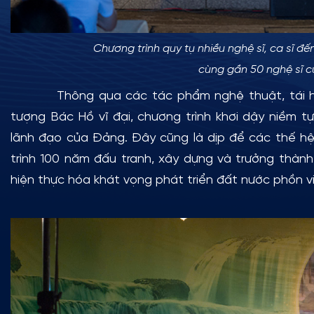
Chương trình quy tụ nhiều nghệ sĩ, ca sĩ 
cùng gần 50 nghệ sĩ c
Thông qua các tác phẩm nghệ thuật, tái hiện 
tượng Bác Hồ vĩ đại, chương trình khơi dậy niềm 
lãnh đạo của Đảng.
Đây cũng là dịp để các thế hệ 
trình 100 năm đấu tranh, xây dựng và trưởng thàn
hiện thực hóa khát vọng phát triển đất nước phồn v