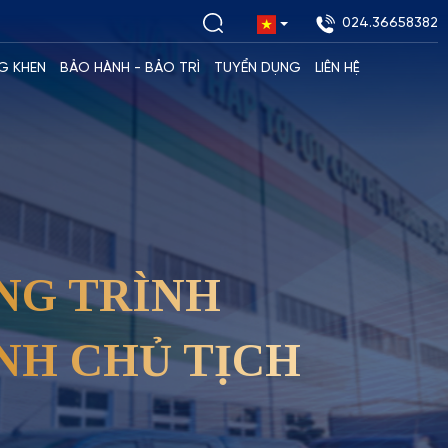
024.36658382
G KHEN
BẢO HÀNH - BẢO TRÌ
TUYỂN DỤNG
LIÊN HỆ
NG TRÌNH
NH CHỦ TỊCH