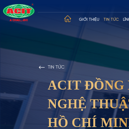
GIỚI THIỆU
TIN TỨC
LĨ
TIN TỨC
ACIT ĐỒNG
NGHỆ THUẬT
HỒ CHÍ MI