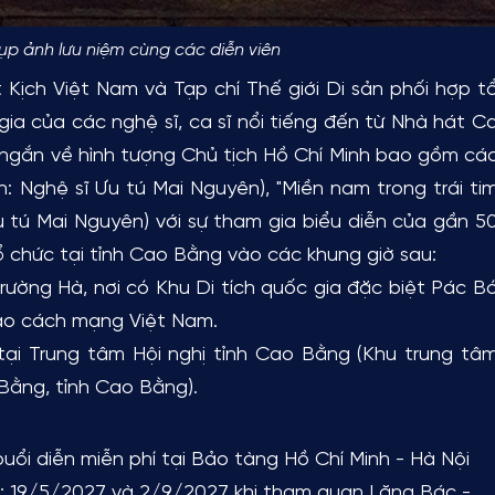
ụp ảnh lưu niệm cùng các diễn viên
h Việt Nam và Tạp chí Thế giới Di sản phối hợp t
ia của các nghệ sĩ, ca sĩ nổi tiếng đến từ Nhà hát C
 ngắn về hình tượng Chủ tịch Hồ Chí Minh bao gồm cá
ễn: Nghệ sĩ Ưu tú Mai Nguyên), "Miền nam trong trái ti
u tú Mai Nguyên) với sự tham gia biểu diễn của gần 5
 chức tại tỉnh Cao Bằng vào các khung giờ sau:
Trường Hà, nơi có Khu Di tích quốc gia đặc biệt Pác B
đạo cách mạng Việt Nam.
 tại Trung tâm Hội nghị tỉnh Cao Bằng (Khu trung tâ
Bằng, tỉnh Cao Bằng).
i diễn miễn phí tại Bảo tàng Hồ Chí Minh - Hà Nội
6; 19/5/2027 và 2/9/2027 khi tham quan Lăng Bác -