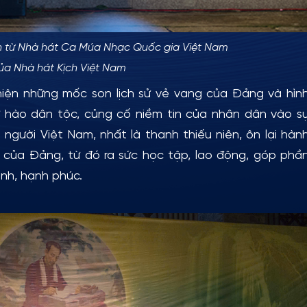
đến từ Nhà hát Ca Múa Nhạc Quốc gia Việt Nam
ủa Nhà hát Kịch Việt Nam
những mốc son lịch sử vẻ vang của Đảng và hìn
tự hào dân tộc, củng cố niềm tin của nhân dân vào s
người Việt Nam, nhất là thanh thiếu niên, ôn lại hàn
h của Đảng, từ đó ra sức học tập, lao động, góp phầ
inh, hạnh phúc.