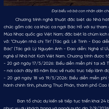
Đại biểu và bà con nhân dân ch
Chương trình nghệ thuật đặc biệt do Nhà hát Kịc
chức gồm các ca khúc ca ngợi Bác Hồ với sự tham g
Múa Nhạc quốc gia Việt Nam; đặc biệt là chùm kịch
vở: "Chuyện nhà chị Tín" (Tác giả: Lê Trinh - Đạo di
Bác" (Tác giả: Lý Nguyên Anh - Đạo diễn: Nghệ sĩ Ư
nghệ sĩ Nhà hát Kịch Việt Nam.
Chương trình được tổ
- 20 giờ ngày 17/5/2026: Biểu diễn miễn phí tại xã 
- nơi cách đây 85 năm Bác về nước trực tiếp lãnh 
- 20 giờ ngày 18 và 19/5/2026: Biểu diễn miễn phí
hành chính tỉnh, phường Thục Phán, thành phố Cao 
Ban tổ chức dự kiến sẽ tiếp tục triển khai 24 buổ
phục vụ du khách trong và ngoài nước dịp 2/9/202