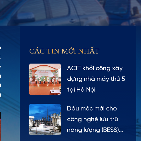
m
CÁC TIN MỚI NHẤT
t
ệ
ACIT khởi công xây
g
dựng nhà máy thứ 5
i
tại Hà Nội
g
Dấu mốc mới cho
công nghệ lưu trữ
năng lượng (BESS)
tại Việt Nam