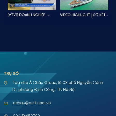
[VTV1] DOANH NGHIỆP -
VIDEO HIGHLIGHT | SƠ KẾT
DOANH NHÂN | Hành trình
6 THÁNG ĐẦU NĂM 2023 |
tương lai
Hè rực rỡ trên du thuyền
quốc tế Paradise Delight
TRỤ SỞ
Tòa nhà Á Châu Group, lô 08 phố Nguyễn Cảnh
Dị, phường Định Công, TP. Hà Nội
achau@acit.com.vn