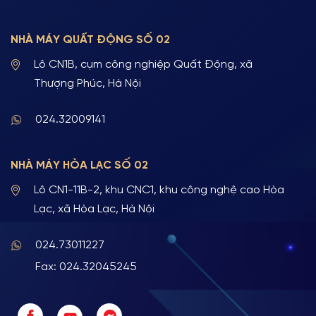
NHÀ MÁY QUẤT ĐỘNG SỐ 02
Lô CN1B, cụm công nghiệp Quất Động, xã
Thượng Phúc, Hà Nội
024.32009141
NHÀ MÁY HÒA LẠC SỐ 02
Lô CN1-11B-2, khu CNC1, khu công nghệ cao Hòa
Lạc, xã Hòa Lạc, Hà Nội
024.73011227
Fax: 024.32045245