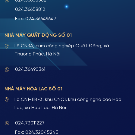
024.36658382
024.36658812
Fax: 024.36649647
NHÀ MÁY QUẤT ĐỘNG SỐ 01
Lô CN3A, cụm công nghiệp Quất Động, xã
Thượng Phúc, Hà Nội
024.36490361
NHÀ MÁY HÒA LẠC SỐ 01
Lô CN1-11B-3, khu CNC1, khu công nghệ cao Hòa
Lạc, xã Hòa Lạc, Hà Nội
024.73011227
Fax: 024.32045245