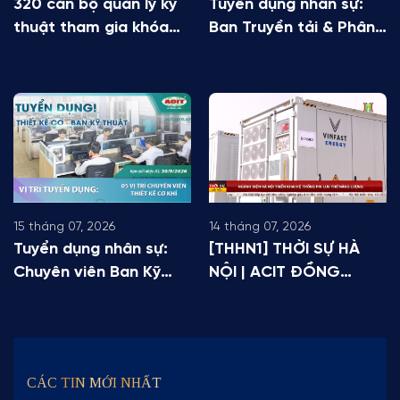
320 cán bộ quản lý kỹ
Tuyển dụng nhân sự:
thuật tham gia khóa
Ban Truyền tải & Phân
đào tạo chuyên sâu tại
phối
ACIT
15 tháng 07, 2026
14 tháng 07, 2026
Tuyển dụng nhân sự:
[THHN1] THỜI SỰ HÀ
Chuyên viên Ban Kỹ
NỘI | ACIT ĐỒNG
thuật
HÀNH CÙNG EVNHANOI
NÂNG TẦM LƯỚI ĐIỆN
THỦ ĐÔ VỚI CÔNG
NGHỆ BESS
CÁC TIN MỚI NHẤT