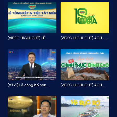
EVNHANOI NÂNG TẦM LƯỚI
CÔNG NGHỆ NGÀNH ĐIỆN”
ĐIỆN THỦ ĐÔ VỚI CÔNG
VỀ SẢN PHẨM TỦ ĐIỆN
NGHỆ BESS
TRUNG THẾ ACIT
[VIDEO HIGHLIGHT] LỄ
[VIDEO HIGHLIGHT] ACIT -
TỔNG KẾT & TIỆC TẤT NIÊN
Hành trình 18 năm chào đón
2024
kỷ nguyên mới
[VTV1] Lễ công bố sản
[VIDEO HIGHLIGHT] ACIT
phẩm đạt Thương hiệu
“CHINH PHỤC ĐỈNH CAO” -
Quốc gia Việt Nam 2024
LỄ SƠ KẾT HOẠT ĐỘNG 6
THÁNG ĐẦU NĂM 2024