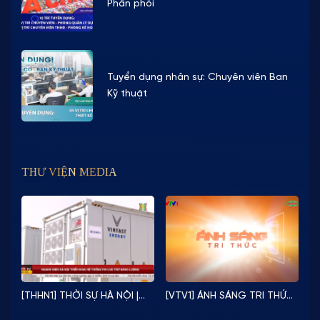
Phân phối
Tuyển dụng nhân sự: Chuyên viên Ban
Kỹ thuật
THƯ VIỆN MEDIA
[THHN1] THỜI SỰ HÀ NỘI |
[VTV1] ÁNH SÁNG TRI THỨC
ACIT ĐỒNG HÀNH CÙNG
| PHÓNG SỰ “TỰ CHỦ