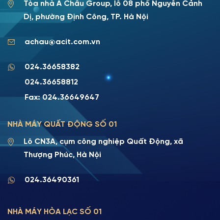
Tòa nhà Á Châu Group, lô 08 phố Nguyễn Cảnh
Dị, phường Định Công, TP. Hà Nội
achau@acit.com.vn
024.36658382
024.36658812
Fax: 024.36649647
NHÀ MÁY QUẤT ĐỘNG SỐ 01
Lô CN3A, cụm công nghiệp Quất Động, xã
Thượng Phúc, Hà Nội
024.36490361
NHÀ MÁY HÒA LẠC SỐ 01