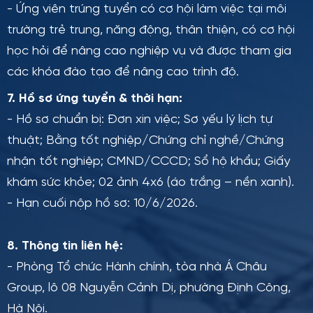
- Ứng viên trúng tuyển có cơ hội làm việc tại môi
trường trẻ trung, năng động, thân thiện, có cơ hội
học hỏi để nâng cao nghiệp vụ và được tham gia
các khóa đào tạo để nâng cao trình độ.
7. Hồ sơ ứng tuyển & thời hạn:
- Hồ sơ chuẩn bị: Đơn xin việc; Sơ yếu lý lịch tự
thuật; Bằng tốt nghiệp/Chứng chỉ nghề/Chứng
nhận tốt nghiệp; CMND/CCCD; Sổ hộ khẩu; Giấy
khám sức khỏe; 02 ảnh 4x6 (áo trắng – nền xanh).
- Hạn cuối nộp hồ sơ: 10/6/2026.
8. Thông tin liên hệ:
- Phòng Tổ chức Hành chính, tòa nhà Á Châu
Group, lô 08 Nguyễn Cảnh Dị, phường Định Công,
Hà Nội.