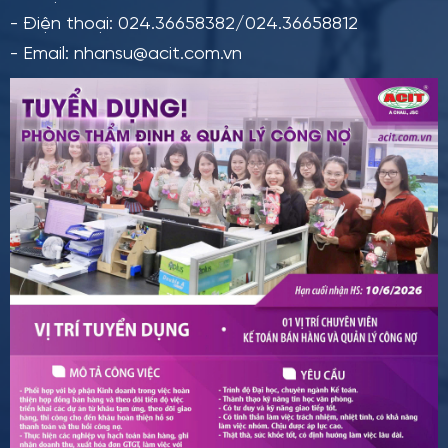
- Điện thoại: 024.36658382/024.36658812
- Email: nhansu@acit.com.vn