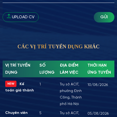
GỬI
UPLOAD CV
CÁC VỊ TRÍ TUYỂN DỤNG KHÁC
VỊ TRÍ TUYỂN
SỐ
ĐỊA ĐIỂM
THỜI HẠN
DỤNG
LƯỢNG
LÀM VIỆC
ỨNG TUYỂN
NEW
Kế
1
Trụ sở ACIT,
10/08/2026
toán giá thành
phường Định
Công, Thành
phố Hà Nội
Chuyên viên
5
Trụ sở ACIT,
05/08/2026