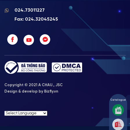
024.73011227
Fax: 024.32045245
Copyright © 2021 A CHAU., JSC
Design & develop by Bizfly.vn
Catalogue