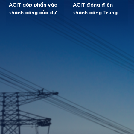
ACIT góp phần vào
ACIT đóng điện
thành công của dự
thành công Trung
án Nhà máy điện khí
tâm Năng lượng Sân
LNG Nhơn Trạch 3 &
bay Long Thành
4
18 tháng 08, 2025
25 tháng 07, 2025
Dự án Nhà máy điện
ACIT đồng hành
gió Hải Anh: ACIT là
cùng siêu dự án nghỉ
đơn vị triển khai thi
dưỡng Vinpearl Mỹ