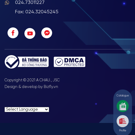
024.73011227
Fax: 024.32045245
Copyright © 2021 A CHAU., JSC
Design & develop by Bizfly.vn
Catalogue
Profile