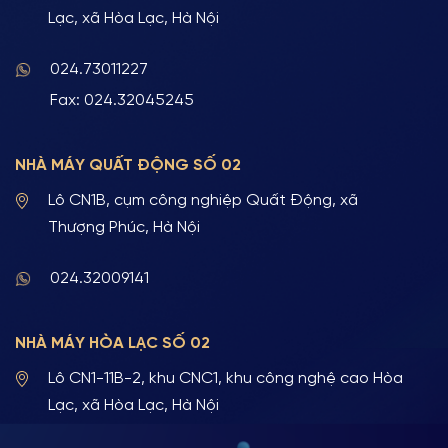
Lạc, xã Hòa Lạc, Hà Nội
024.73011227
Fax: 024.32045245
NHÀ MÁY QUẤT ĐỘNG SỐ 02
Lô CN1B, cụm công nghiệp Quất Động, xã
Thượng Phúc, Hà Nội
024.32009141
NHÀ MÁY HÒA LẠC SỐ 02
Lô CN1-11B-2, khu CNC1, khu công nghệ cao Hòa
Lạc, xã Hòa Lạc, Hà Nội