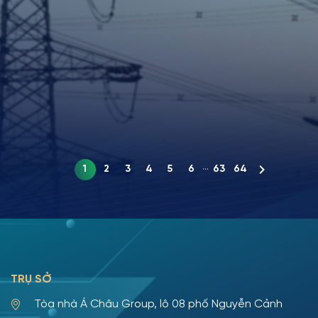
công COD ngày
Lâm
19/8
18 tháng 04, 2025
08 tháng 03, 2025
ACIT góp phần đưa
ACIT tiếp tục hợp
Nhà ga hành khách
tác cùng VINGROUP
...
1
2
3
4
5
6
63
64
T3 về đích vượt tiến
với dự án Vinpearl
độ
Golf Léman
TRỤ SỞ
Tòa nhà Á Châu Group, lô 08 phố Nguyễn Cảnh