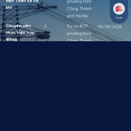
viên Thiết kế cơ
phường Định
khí
Công, Thành
phố Hà Nội
Profile
Chuyên viên
2
Trụ sở ACIT,
05/08/2026
thực hiện hợp
phường Định
đồng
Công, Thành
phố Hà Nội
Chuyên viên Kế
1
Trụ sở ACIT,
10/06/2026
toán bán hàng
phường Định
& QLCN
Công, Thành
phố Hà Nội
Chuyên viên
2
Trụ sở ACIT,
15/05/2026
thầu
phường Định
Công, Thành
phố Hà Nội
Chuyên viên
2
Trụ sở ACIT,
15/05/2026
thực hiện hợp
phường Định