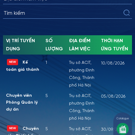
VỊ TRÍ TUYỂN
SỐ
ĐỊA ĐIỂM
THỜI HẠN
DỤNG
LƯỢNG
LÀM VIỆC
ỨNG TUYỂN
NEW
Kế
1
Trụ sở ACIT,
10/08/2026
toán giá thành
phường Định
Công, Thành
phố Hà Nội
Chuyên viên
5
Trụ sở ACIT,
05/08/2026
Phòng Quản lý
phường Định
dự án
Công, Thành
phố Hà Nội
Catalogue
NEW
Chuyên
5
Trụ sở ACIT,
30/09/2026