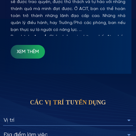
sẽ được trao quyền, được thử thách và tự hào với những
thành quả mà mình đạt được. Ở ACIT, bạn có thể hoàn
toàn trở thành những lãnh đạo cấp cao. Những nhà
quản lý điều hành, hay Trưởng/Phó các phòng, ban nếu
bạn thực sự là người có năng lực.
Ban Lãnh đạo Á Châu luôn có những chế độ, phần
thưởng xứng đáng, cũng như chính sách tối ưu nhất cho
những cống hiến, đóng góp của người lao động.
XEM THÊM
CÁC VỊ TRÍ TUYỂN DỤNG
Vị trí
Địa điểm làm việc