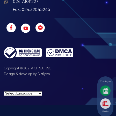
024.73011227
Fax: 024.32045245
Copyright © 2021 A CHAU., JSC
Design & develop by Bizfly.vn
Catalogue
Profile