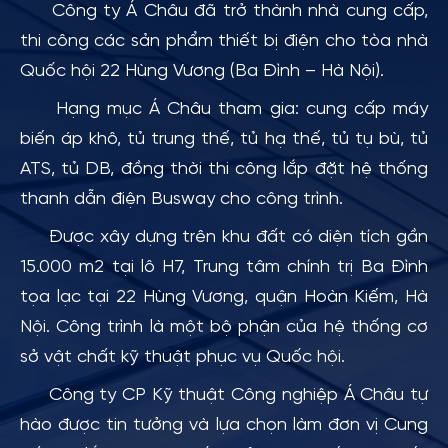
Công ty Á Châu đã trở thành nhà cung cấp,
thi công các sản phẩm thiết bị điện cho tòa nhà
Quốc hội 22 Hùng Vương (Ba Đình – Hà Nội).
Hạng mục Á Châu tham gia: cung cấp máy
biến áp khô, tủ trung thế, tủ hạ thế, tủ tụ bù, tủ
ATS, tủ DB, đồng thời thi công lắp đặt hệ thống
thanh dẫn điện Busway cho công trình.
Được xây dựng trên khu đất có diện tích gần
15.000 m2 tại lô H7, Trung tâm chính trị Ba Đình
tọa lạc tại 22 Hùng Vương, quận Hoàn Kiếm, Hà
Nội. Công trình là một bộ phận của hệ thống cơ
sở vật chất kỹ thuật phục vụ Quốc hội.
Công ty CP Kỹ thuật Công nghiệp Á Châu tự
hào được tin tưởng và lựa chọn làm đơn vị
Cung