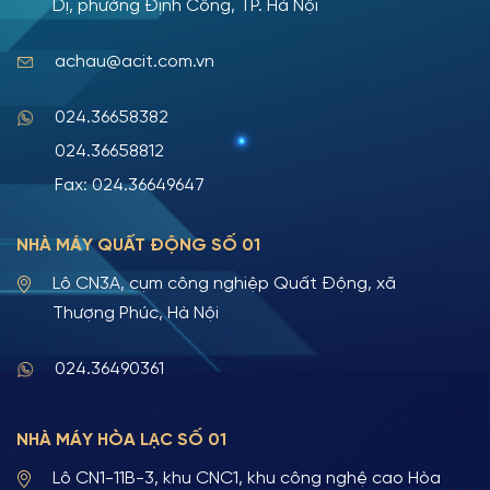
Dị, phường Định Công, TP. Hà Nội
achau@acit.com.vn
024.36658382
024.36658812
Fax: 024.36649647
NHÀ MÁY QUẤT ĐỘNG SỐ 01
Lô CN3A, cụm công nghiệp Quất Động, xã
Thượng Phúc, Hà Nội
024.36490361
NHÀ MÁY HÒA LẠC SỐ 01
Lô CN1-11B-3, khu CNC1, khu công nghệ cao Hòa