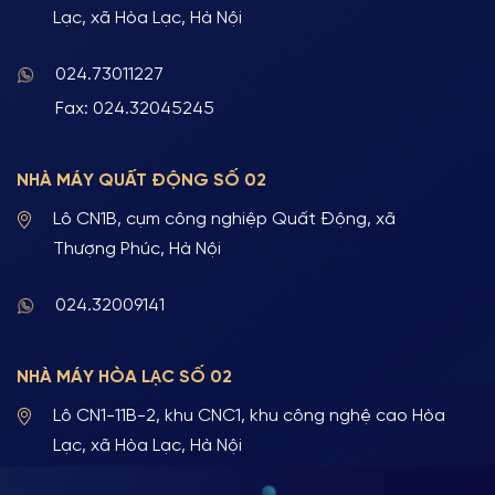
Lạc, xã Hòa Lạc, Hà Nội
024.73011227
Fax: 024.32045245
NHÀ MÁY QUẤT ĐỘNG SỐ 02
Lô CN1B, cụm công nghiệp Quất Động, xã
Thượng Phúc, Hà Nội
024.32009141
NHÀ MÁY HÒA LẠC SỐ 02
Lô CN1-11B-2, khu CNC1, khu công nghệ cao Hòa
Lạc, xã Hòa Lạc, Hà Nội