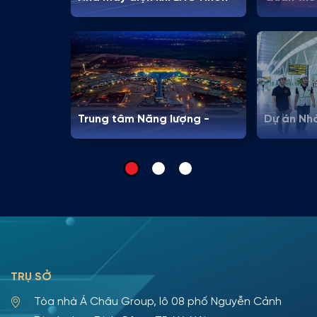
Trạch 3 & 4
City – Vi
Trung tâm Năng lượng -
Dự án Nh
Cảng HKQT Long Thành
– Cảng H
TRỤ SỞ
Tòa nhà Á Châu Group, lô 08 phố Nguyễn Cảnh