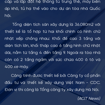
cấp và lắp đặt hệ thống tủ trung thế, máy biến
áp khô, tủ hạ thế vào cho dự án tòa nhà Quốc
hội.
Tổng diện tích sàn xây dựng là 36.080m2 với
thiết kế là tổ hợp từ hai khối chính có hình chữ
nhật xếp chồng nhau: Khối đế cao 3 tầng với
diện tích lớn, khối tháp cao 6 tầng hình chữ nhật
dài, nằm từ tầng 4 đến tầng 9. Ngoài ra tòa nhà
còn có 2 tầng ngầm với sức chứa 400 ô tô và
400 xe máy.
Công trình được thiết kế bởi Công ty cổ phần
đầu tư và thiết kế xây dựng Việt Nam - CDC.
Đơn vị thi công là Tổng công ty xây dựng Hà Nội.
(ACIT News)