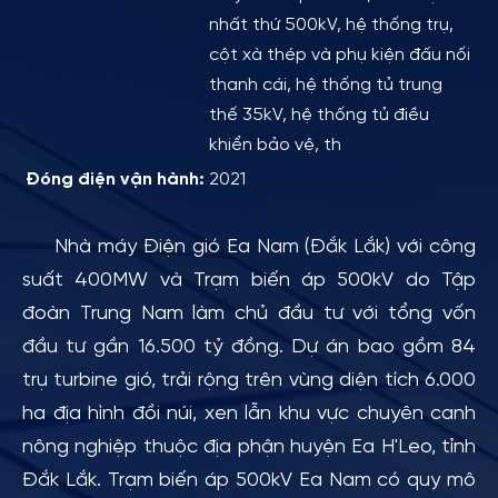
nhất thứ 500kV, hệ thống trụ,
cột xà thép và phụ kiện đấu nối
thanh cái, hệ thống tủ trung
thế 35kV, hệ thống tủ điều
khiển bảo vệ, th
Đóng điện vận hành:
2021
Nhà máy Điện gió Ea Nam (Đắk Lắk) với công
suất 400MW và Trạm biến áp 500kV do Tập
đoàn Trung Nam làm chủ đầu tư với tổng vốn
đầu tư gần 16.500 tỷ đồng. Dự án bao gồm 84
trụ turbine gió, trải rộng trên vùng diện tích 6.000
ha địa hình đồi núi, xen lẫn khu vực chuyên canh
nông nghiệp thuộc địa phận huyện Ea H'Leo, tỉnh
Đắk Lắk. Trạm biến áp 500kV Ea Nam có quy mô