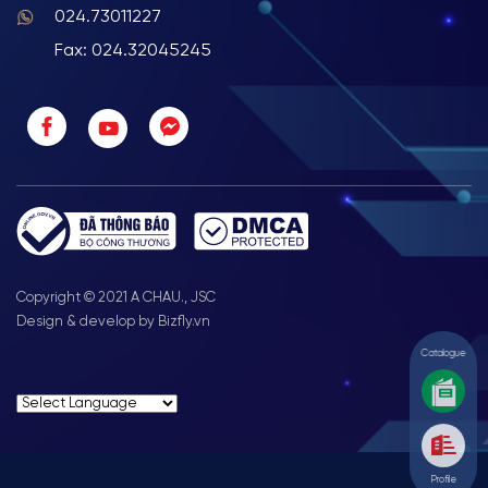
024.73011227
Fax: 024.32045245
Copyright © 2021 A CHAU., JSC
Design & develop by Bizfly.vn
Catalogue
Profile