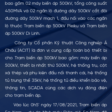
bao gồm 02 máy biến áp 500kV, tổng công suất
450MVA và 02 ngăn lộ đường dây 500kV cắt đôi
đường dây 500kV mạch 1, đấu nối vào các ngăn
lộ thuộc Trạm biến áp 500kV Pleiku và Trạm biến
áp 500kV Di Linh.
Công ty Cổ phần Kỹ thuật Công nghiệp Á
Châu (ACIT) là đơn vị cung cấp toàn bộ thiết bị
cho Trạm biến áp 500kV bao gồm: máy biến áp
500kV, thiết bị nhất thứ 500kV, hệ thống trụ, cột
xà thép và phụ kiện đấu nối thanh cái, hệ thống
tủ trung thế 35kV, hệ thống tủ điều khiển bảo vệ,
thông tin, SCADA cùng các dịch vụ đóng điện
cho trạm biến áp.
Vào lúc 0h5' ngày 17/08/2021, Trạm biến áp