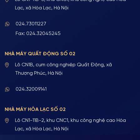
Lạc, xã Hòa Lạc, Hà Nội
024.73011227
Fax: 024.32045245
NHÀ MÁY QUẤT ĐỘNG SỐ 02
Lô CN1B, cụm công nghiệp Quất Động, xã
Thượng Phúc, Hà Nội
024.32009141
NHÀ MÁY HÒA LẠC SỐ 02
Lô CN1-11B-2, khu CNC1, khu công nghệ cao Hòa
Lạc, xã Hòa Lạc, Hà Nội