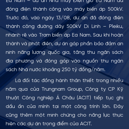
Ea Nam – dự án Nhà máy Điện gió Ea Nam đã
đóng điện thành công vào máy biến áp 500kV.
Trước đó, vào ngày 13/08, dự án đã đóng điện
thành công đường dây 500kV Di Linh – Pleiku,
nhánh rẽ vào Trạm biến áp Ea Nam. Sau khi hoàn
thành và phát điện, dự án góp phần bảo đảm an
ninh năng lượng quốc gia, tăng thu ngân sách
địa phương và đóng góp vào nguồn thu ngân
sách Nhà nước khoảng 250 tỷ đồng/năm.
Là đối tác đồng hành thân thiết trong nhiều
năm qua của Trungnam Group, Công ty CP Kỹ
thuật Công nghiệp Á Châu (ACIT) tiếp tục ghi
dấu ấn của mình tại một công trình lớn. Đây
cũng thêm một minh chứng cho năng lực thực
hiện các dự án trọng điểm của ACIT.