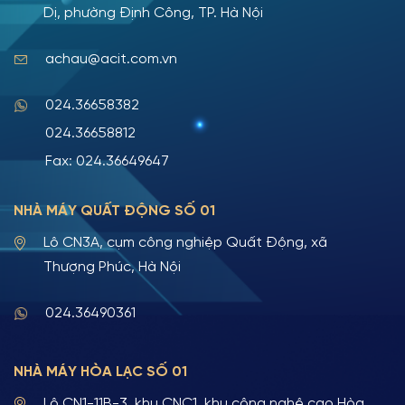
Dị, phường Định Công, TP. Hà Nội
achau@acit.com.vn
024.36658382
024.36658812
Fax: 024.36649647
NHÀ MÁY QUẤT ĐỘNG SỐ 01
Lô CN3A, cụm công nghiệp Quất Động, xã
Thượng Phúc, Hà Nội
024.36490361
NHÀ MÁY HÒA LẠC SỐ 01
Lô CN1-11B-3, khu CNC1, khu công nghệ cao Hòa